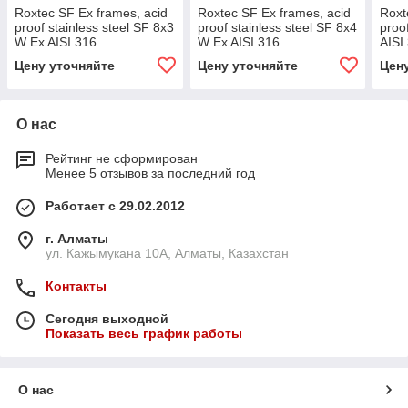
Roxtec SF Ex frames, acid
Roxtec SF Ex frames, acid
Roxt
proof stainless steel SF 8x3
proof stainless steel SF 8x4
proo
W Ex AISI 316
W Ex AISI 316
AISI
Цену уточняйте
Цену уточняйте
Цен
О нас
Рейтинг не сформирован
Менее 5 отзывов за последний год
Работает с 29.02.2012
г. Алматы
ул. Кажымукана 10А, Алматы, Казахстан
Контакты
Сегодня выходной
Показать весь график работы
О нас