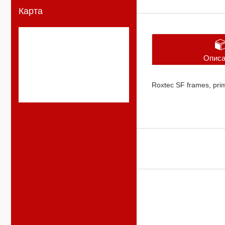
Карта
Описа
Roxtec SF frames, prim