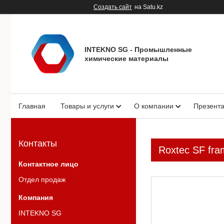
Создать сайт
на Satu.kz
INTEKNO SG - Промышленные
химические материалы
Главная
Товары и услуги
О компании
Презент
Контакты
Roxtec SF fram
Отдел продаж
INTEKNO SG