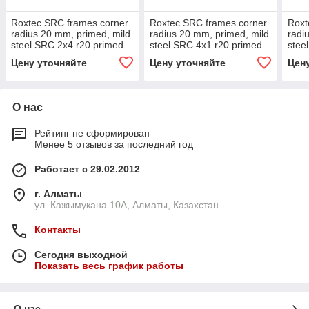
Roxtec SRC frames corner
Roxtec SRC frames corner
Roxt
radius 20 mm, primed, mild
radius 20 mm, primed, mild
radi
steel SRC 2x4 r20 primed
steel SRC 4x1 r20 primed
stee
Цену уточняйте
Цену уточняйте
Цен
О нас
Рейтинг не сформирован
Менее 5 отзывов за последний год
Работает с 29.02.2012
г. Алматы
ул. Кажымукана 10А, Алматы, Казахстан
Контакты
Сегодня выходной
Показать весь график работы
О нас