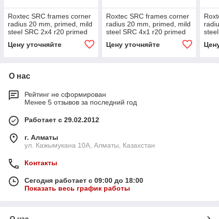
Roxtec SRC frames corner
Roxtec SRC frames corner
Roxt
radius 20 mm, primed, mild
radius 20 mm, primed, mild
radi
steel SRC 2x4 r20 primed
steel SRC 4x1 r20 primed
stee
Цену уточняйте
Цену уточняйте
Цен
О нас
Рейтинг не сформирован
Менее 5 отзывов за последний год
Работает с 29.02.2012
г. Алматы
ул. Кажымукана 10А, Алматы, Казахстан
Контакты
Сегодня работает с 09:00 до 18:00
Показать весь график работы
О нас