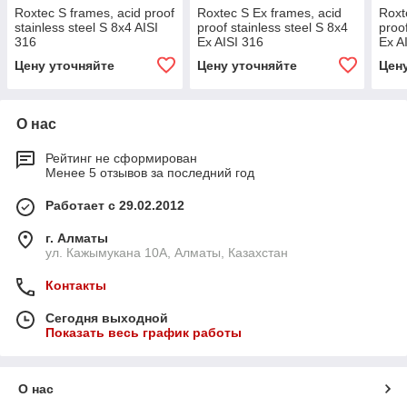
Roxtec S frames, acid proof
Roxtec S Ex frames, acid
Roxt
stainless steel S 8x4 AISI
proof stainless steel S 8x4
proof
316
Ex AISI 316
Ex A
Цену уточняйте
Цену уточняйте
Цен
О нас
Рейтинг не сформирован
Менее 5 отзывов за последний год
Работает с 29.02.2012
г. Алматы
ул. Кажымукана 10А, Алматы, Казахстан
Контакты
Сегодня выходной
Показать весь график работы
О нас