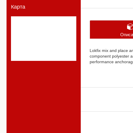
Карта
Описа
Lokfix mix and place a
component polyester an
performance anchorages