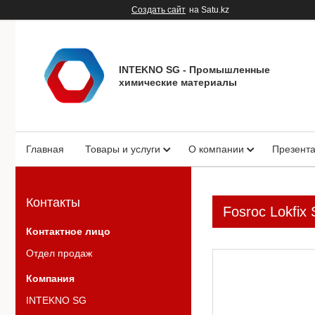
Создать сайт
на Satu.kz
INTEKNO SG - Промышленные
химические материалы
Главная
Товары и услуги
О компании
Презент
Контакты
Fosroc Lokfix
Отдел продаж
INTEKNO SG