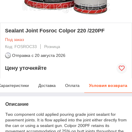
Sealant Joint Fosroc Colpor 220 /220PF
Под заказ
Код: FOSROC33
Розница
Отправка с
20 августа 2026
Цену уточняйте
Характеристики
Доставка
Оплата
Условия возврата
Описание
Two component cold applied pouring grade joint sealant for
pavement joints. It is flow applied into the joint either directly from
the can or using a sealant gun. Colpor 200PF retains its
movement accommodation of 25% on butt joints throughout the