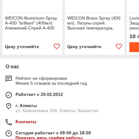
WEICON Aluminium-Spray
WEICON Brass Spray (400
Loct
A-400 "brilliant" (400мл)
мл). Латунь-спрей.
Защ
Алюминий-Спрей А-400
Высокая температура,
(кон
"бриллиант".
стойкая до 300°C.
спр
10 
Алюминиевые пигменты
Цену уточняйте
Цену уточняйте
О нас
Рейтинг не сформирован
Менее 5 отзывов за последний год
Работает с 29.02.2012
г. Алматы
ул. Кажымукана 10А, Алматы, Казахстан
Контакты
Сегодня работает с 09:00 до 18:00
Показать весь график работы