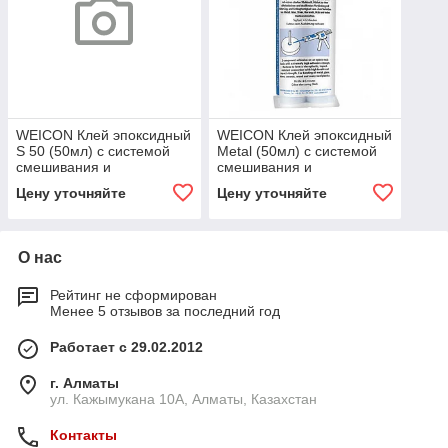
WEICON Клей эпоксидный
WEICON Клей эпоксидный
S 50 (50мл) с системой
Metal (50мл) с системой
смешивания и
смешивания и
дозирования. Вязко
дозирования. Металл-
Цену уточняйте
Цену уточняйте
текучий,
минута. Эпоксидный
самовыравнивающийся.
минутный
О нас
Рейтинг не сформирован
Менее 5 отзывов за последний год
Работает с 29.02.2012
г. Алматы
ул. Кажымукана 10А, Алматы, Казахстан
Контакты