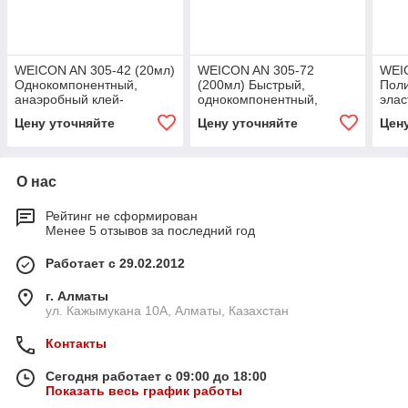
WEICON AN 305-42 (20мл)
WEICON AN 305-72
WEIC
Однокомпонентный,
(200мл) Быстрый,
Пол
анаэробный клей-
однокомпонентный,
элас
герметик (метакрилат).
анаэробный клей-
герм
Цену уточняйте
Цену уточняйте
Цен
Средняя прочность,
герметик средней
низкая
прочности и высокой
О нас
Рейтинг не сформирован
Менее 5 отзывов за последний год
Работает с 29.02.2012
г. Алматы
ул. Кажымукана 10А, Алматы, Казахстан
Контакты
Сегодня работает с 09:00 до 18:00
Показать весь график работы