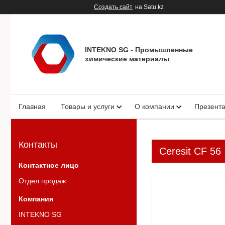
Создать сайт
на Satu.kz
INTEKNO SG - Промышленные
химические материалы
Главная
Товары и услуги
О компании
Презент
Контакты
Ceresit CF 56
Отдел продаж
INTEKNO SG