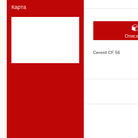
Карта
Описа
Ceresit CF 56