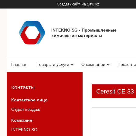
Создать сайт
на Satu.kz
INTEKNO SG - Промышленные
химические материалы
Главная
Товары и услуги
О компании
Презент
Контакты
Ceresit CE 33
Отдел продаж
INTEKNO SG