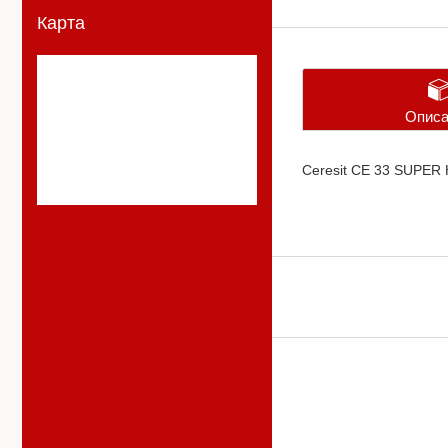
Карта
Описа
Ceresit CE 33 SUPER К