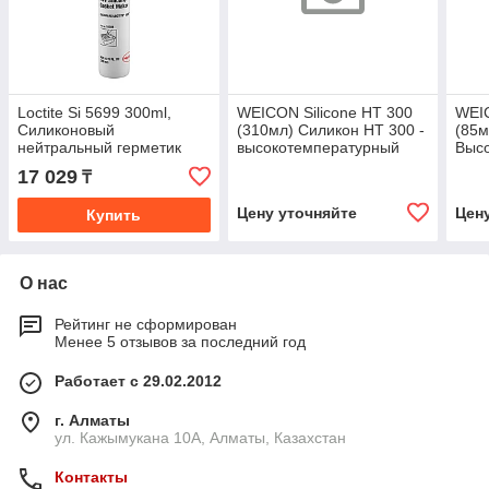
Loctite Si 5699 300ml,
WEICON Silicone HT 300
WEIC
Силиконовый
(310мл) Силикон HT 300 -
(85м
нейтральный герметик
высокотемпературный
Выс
серый до +205оC
силиконовый клей-
сили
17 029
₸
герметик. Красный.
герм
Цену уточняйте
Цен
Купить
О нас
Рейтинг не сформирован
Менее 5 отзывов за последний год
Работает с 29.02.2012
г. Алматы
ул. Кажымукана 10А, Алматы, Казахстан
Контакты