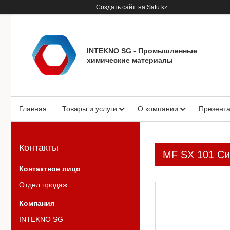
Создать сайт
на Satu.kz
INTEKNO SG - Промышленные
химические материалы
Главная
Товары и услуги
О компании
Презент
Контакты
MF SX 101 Си
Отдел продаж
INTEKNO SG