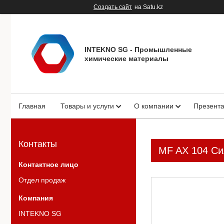
Создать сайт
на Satu.kz
INTEKNO SG - Промышленные
химические материалы
Главная
Товары и услуги
О компании
Презент
Контакты
MF AX 104 Си
Отдел продаж
INTEKNO SG