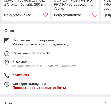
Момент Гермент для Окон
МОМЕНТ МОНТАЖ PU
МОМ
и Стекол (белый), 280 мл
PRO РА750 Всесезонная,
PRO 
750 мл
850 
Цену уточняйте
Цену уточняйте
Цен
О нас
Рейтинг не сформирован
Менее 5 отзывов за последний год
Работает с 29.02.2012
г. Алматы
ул. Кажымукана 10А, Алматы, Казахстан
Контакты
Сегодня выходной
Показать весь график работы
О нас