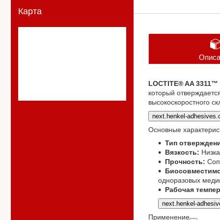
Карта
Описа
LOCTITE® AA 3311™
который отверждается
высокоскоростного ск
next.henkel-adhesives
Основные характерис
Тип отверждени
Вязкость:
Низкая
Прочность:
Сопр
Биосовместимо
одноразовых меди
Рабочая темпер
next.henkel-adhesi
Применение