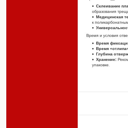
Склеивание пла
образования трещ
Медицинская те
к поликарбонатным
Универсальнос
Время и условия отв
Время фиксаци
Время «отлипа»
Глубина отвер
Хранение:
Реком
упаковке.