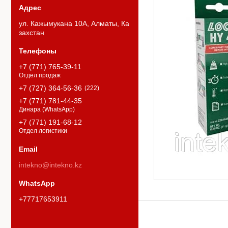
ул. Кажымукана 10А, Алматы, Ка
захстан
+7 (771) 765-39-11
Отдел продаж
+7 (727) 364-56-36
222
+7 (771) 781-44-35
Динара (WhatsApp)
+7 (771) 191-68-12
Отдел логистики
intekno@intekno.kz
+77717653911