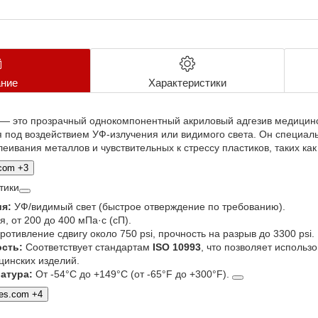
ние
Характеристики
— это прозрачный однокомпонентный акриловый адгезив медицинск
 под воздействием УФ-излучения или видимого света. Он специал
леивания металлов и чувствительных к стрессу пластиков, таких ка
.com +3
тики
я:
УФ/видимый свет (быстрое отверждение по требованию).
, от 200 до 400 мПа·с (сП).
отивление сдвигу около 750 psi, прочность на разрыв до 3300 psi.
сть:
Соответствует стандартам
ISO 10993
, что позволяет использо
цинских изделий.
атура:
От -54°C до +149°C (от -65°F до +300°F).
ves.com +4