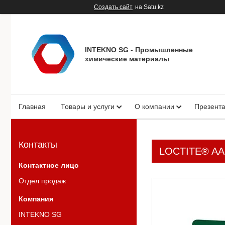
Создать сайт
на Satu.kz
INTEKNO SG - Промышленные
химические материалы
Главная
Товары и услуги
О компании
Презент
Контакты
LOCTITE® AA
Отдел продаж
INTEKNO SG