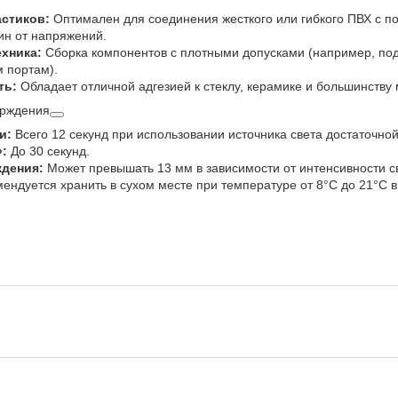
стиков:
Оптимален для соединения жесткого или гибкого ПВХ с п
ин от напряжений.
хника:
Сборка компонентов с плотными допусками (например, под
 портам).
ть:
Обладает отличной адгезией к стеклу, керамике и большинству
ерждения
и:
Всего 12 секунд при использовании источника света достаточной
:
До 30 секунд.
ждения:
Может превышать 13 мм в зависимости от интенсивности св
ендуется хранить в сухом месте при температуре от 8°C до 21°C 