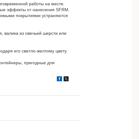
лговременной работы на месте.
ные эффекты от нанесения SFRM.
тимыми покрытиями устраняются
, валика из овечьей шерсти или
даря его светло-желтому цвету.
контейнеры, пригодные для