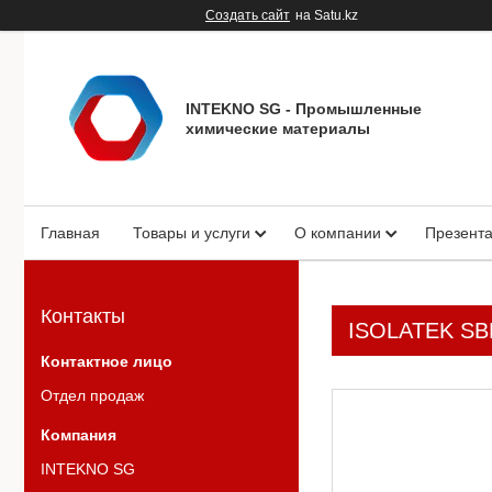
Создать сайт
на Satu.kz
INTEKNO SG - Промышленные
химические материалы
Главная
Товары и услуги
О компании
Презент
Контакты
ISOLATEK SB
Отдел продаж
INTEKNO SG