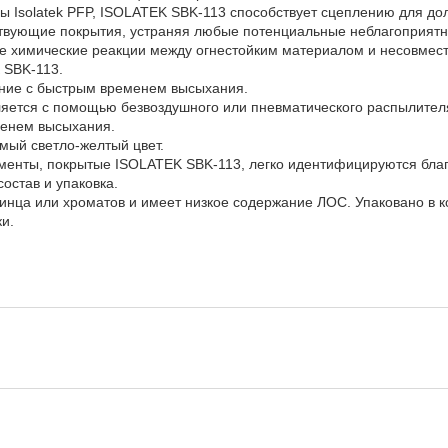
ы Isolatek PFP, ISOLATEK SBK-113 способствует сцеплению для до
твующие покрытия, устраняя любые потенциальные неблагоприят
 химические реакции между огнестойким материалом и несовмес
 SBK-113.
ние с быстрым временем высыхания.
яется с помощью безвоздушного или пневматического распылителя
менем высыхания.
мый светло-желтый цвет.
менты, покрытые ISOLATEK SBK-113, легко идентифицируются благо
остав и упаковка.
винца или хроматов и имеет низкое содержание ЛОС. Упаковано в 
и.