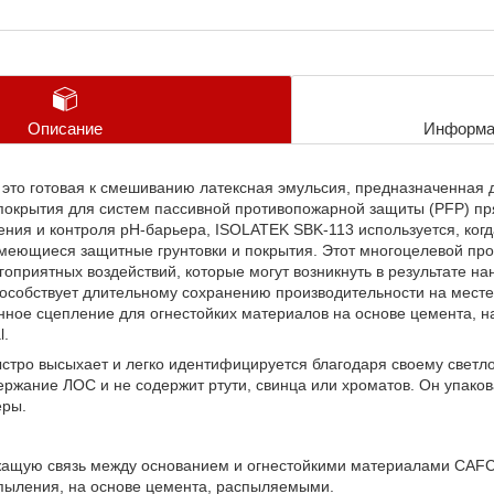
Описание
Информа
то готовая к смешиванию латексная эмульсия, предназначенная д
 покрытия для систем пассивной противопожарной защиты (PFP) п
ния и контроля pH-барьера, ISOLATEK SBK-113 используется, когд
меющиеся защитные грунтовки и покрытия. Этот многоцелевой прод
оприятных воздействий, которые могут возникнуть в результате на
особствует длительному сохранению производительности на месте
нное сцепление для огнестойких материалов на основе цемента,
l.
стро высыхает и легко идентифицируется благодаря своему светл
ержание ЛОС и не содержит ртути, свинца или хроматов. Он упак
еры.
ащую связь между основанием и огнестойкими материалами CAF
пыления, на основе цемента, распыляемыми.