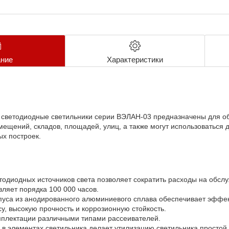
ние
Характеристики
ветодиодные светильники серии ВЭЛАН-03 предназначены для о
ещений, складов, площадей, улиц, а также могут использоваться 
ых построек.
одиодных источников света позволяет сократить расходы на обсл
вляет порядка 100 000 часов.
пуса из анодированного алюминиевого сплава обеспечивает эффе
, высокую прочность и коррозионную стойкость.
мплектации различными типами рассеивателей.
и в элементах светильника делает утилизацию светильника просто