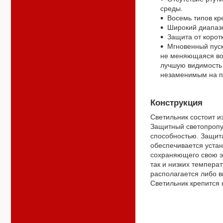
среды.
Восемь типов кр
Широкий диапаз
Защита от корот
Мгновенный пуск
не меняющаяся во
лучшую видимость 
незаменимым на п
Конструкция
Светильник состоит 
Защитный светопропу
способностью. Защита
обеспечивается устан
сохраняющего свою эл
так и низких темпера
располагается либо в
Светильник крепится 