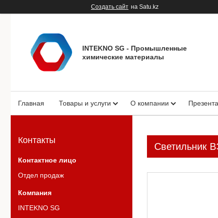
Создать сайт
на Satu.kz
INTEKNO SG - Промышленные
химические материалы
Главная
Товары и услуги
О компании
Презент
Контакты
Светильник 
Отдел продаж
INTEKNO SG