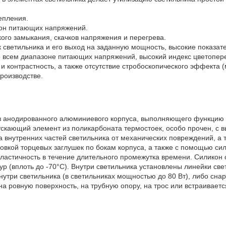
епления.
он питающих напряжений.
кого замыкания, скачков напряжения и перегрева.
 светильника и его выход на заданную мощность, высокие показате
 всем диапазоне питающих напряжений, высокий индекс цветопе
и контрастность, а также отсутствие стробоскопического эффекта 
роизводстве.
из анодированного алюминиевого корпуса, выполняющего функцию
скающий элемент из поликарбоната термостоек, особо прочен, с 
 внутренних частей светильника от механических повреждений, а 
овкой торцевых заглушек по бокам корпуса, а также с помощью си
астичность в течение длительного промежутка времени. Силикон с
тур (вплоть до -70°С). Внутри светильника установлены линейки св
нутри светильника (в светильниках мощностью до 80 Вт), либо сна
на ровную поверхность, на трубную опору, на трос или встраиваетс