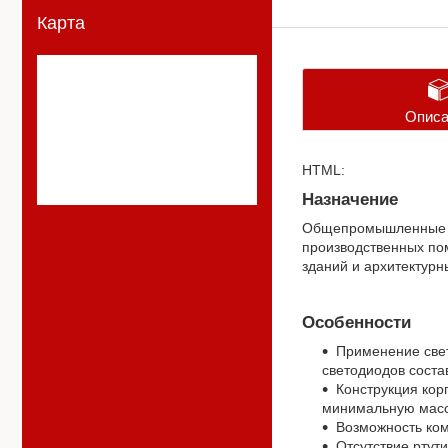
Карта
Описа
HTML:
Назначение
Общепромышленные с
производственных пом
зданий и архитектурн
Особенности
Применение свет
светодиодов соста
Конструкция кор
минимальную массу
Возможность ко
Отсутствие ртут