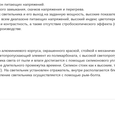
он питающих напряжений.
кого замыкания, скачков напряжения и перегрева.
 светильника и его выход на заданную мощность, высокие показате
 всем диапазоне питающих напряжений, высокий индекс цветопе
и контрастность, а также отсутствие стробоскопического эффекта 
роизводстве.
з алюминиевого корпуса, окрашенного краской, стойкой к механич
етопропускающий элемент из поликарбоната, с высокой светопро
ика света от пыли и влаги достигается с помощью силиконового у
ие длительного промежутка времени. Силикон стоек как к высоким, 
С). На светильник установлен отражатель, внутри располагаются б
пление светильника осуществляется с помощью рым-болта.