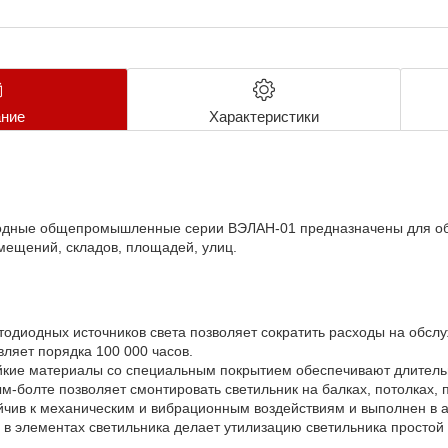
ние
Характеристики
иодные общепромышленные серии ВЭЛАН-01 предназначены для о
мещений, складов, площадей, улиц.
одиодных источников света позволяет сократить расходы на обсл
вляет порядка 100 000 часов.
йкие материалы со специальным покрытием обеспечивают длитель
-болте позволяет смонтировать светильник на балках, потолках, по
йчив к механическим и вибрационным воздействиям и выполнен в а
и в элементах светильника делает утилизацию светильника просто