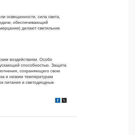
ли освещенности, сила света,
редачи, обеспечивающий
(мерцание) делают светильник
еским воздействиям. Особо
пускающей способностью. Защита
плотнения, сохраняющего свою
так и низким температурам
лок питания и светодиодные