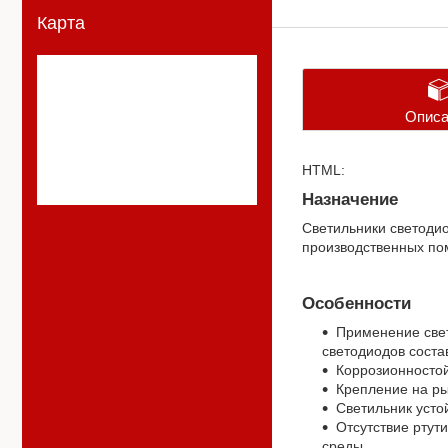
Карта
Описа
HTML:
Назначение
Светильники светод
производственных по
Особенности
Применение свет
светодиодов соста
Коррозионносто
Крепление на рым
Светильник усто
Отсутствие ртут
среды.