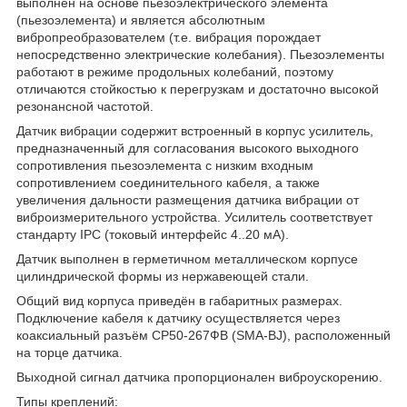
выполнен на основе пьезоэлектрического элемента
(пьезоэлемента) и является абсолютным
вибропреобразователем (т.е. вибрация порождает
непосредственно электрические колебания). Пьезоэлементы
работают в режиме продольных колебаний, поэтому
отличаются стойкостью к перегрузкам и достаточно высокой
резонансной частотой.
Датчик вибрации содержит встроенный в корпус усилитель,
предназначенный для согласования высокого выходного
сопротивления пьезоэлемента с низким входным
сопротивлением соединительного кабеля, а также
увеличения дальности размещения датчика вибрации от
виброизмерительного устройства. Усилитель соответствует
стандарту IPC (токовый интерфейс 4..20 мА).
Датчик выполнен в герметичном металлическом корпусе
цилиндрической формы из нержавеющей стали.
Общий вид корпуса приведён в габаритных размерах.
Подключение кабеля к датчику осуществляется через
коаксиальный разъём СР50-267ФВ (SMA-BJ), расположенный
на торце датчика.
Выходной сигнал датчика пропорционален виброускорению.
Типы креплений: