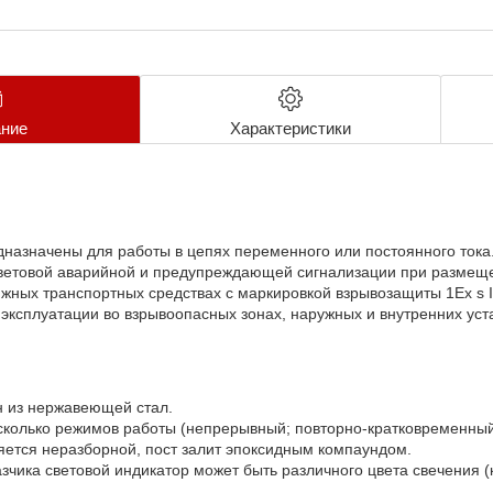
ние
Характеристики
назначены для работы в цепях переменного или постоянного тока
ветовой аварийной и предупреждающей сигнализации при размеще
ижных транспортных средствах с маркировкой взрывозащиты 1Ex s IIC
эксплуатации во взрывоопасных зонах, наружных и внутренних уст
н из нержавеющей стал.
колько режимов работы (непрерывный; повторно-кратковременный
яется неразборной, пост залит эпоксидным компаундом.
зчика световой индикатор может быть различного цвета свечения (к