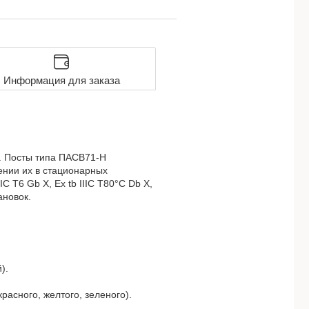
Информация для заказа
. Посты типа ПАСВ71-Н
нии их в стационарных
 T6 Gb Х, Ex tb IIIC T80°C Db Х,
ановок.
).
расного, желтого, зеленого).