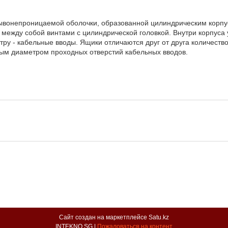
рывонепроницаемой оболочки, образованной цилиндрическим корпу
 между собой винтами с цилиндрической головкой. Внутри корпуса
тру - кабельные вводы. Ящики отличаются друг от друга количест
ным диаметром проходных отверстий кабельных вводов.
Сайт создан на маркетплейсе
Satu.kz
INTEKNO SG |
Пожаловаться на контент