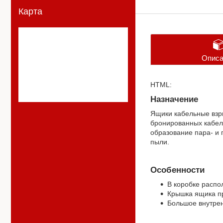
Карта
Описа
HTML:
Назначение
Ящики кабельные взр
бронированных кабеле
образование пара- и г
пыли.
Особенности
В коробке распо
Крышка ящика пр
Большое внутрен