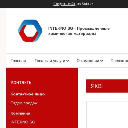
Создать сайт
на Satu.kz
INTEKNO SG - Промышленные
химические материалы
Главная
Товары и услуги
О компании
Презент
Контакты
ЯКВ
Отдел продаж
INTEKNO SG