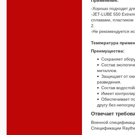
Применение:
-
Хорошо подходит дл
-
JET-LUBE 550 Extrem
сплавами, пластиком 
2.
-
Не рекомендуется ис
Температура приме
Преимущества:
Сохраняет обору
Состав экологич
металлов.
Защищает от оки
разведения.
Состав водостой
Имеет контроли
Обеспечивает по
другу без непосре
Отвечает требов
Военной спецификац
Спецификации Raytheo