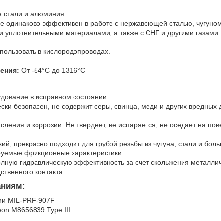
я стали и алюминия.
e одинаково эффективен в работе с нержавеющей сталью, чугуном
и уплотнительными материалами, а также с СНГ и другими газами.
пользовать в кислородопроводах.
нения:
От -54°C до 1316°C
дование в исправном состоянии.
ески безопасен, не содержит серы, свинца, меди и других вредны
сления и коррозии. Не твердеет, не испаряется, не оседает на пов
кий, прекрасно подходит для грубой резьбы из чугуна, стали и бол
руемые фрикционные характеристики
лную гидравлическую эффективность за счет скольжения металлич
дственного контакта
аниям:
ии MIL-PRF-907F
n M8656839 Type III.