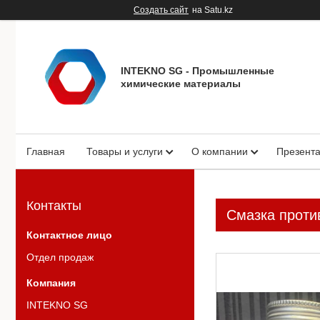
Создать сайт
на Satu.kz
INTEKNO SG - Промышленные
химические материалы
Главная
Товары и услуги
О компании
Презент
Контакты
Смазка проти
Отдел продаж
INTEKNO SG