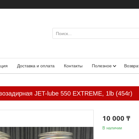
ация
Доставка и оплата
Контакты
Полезное
Возвра
возадирная JET-lube 550 EXTREME, 1lb (454г)
10 000 ₸
В наличии